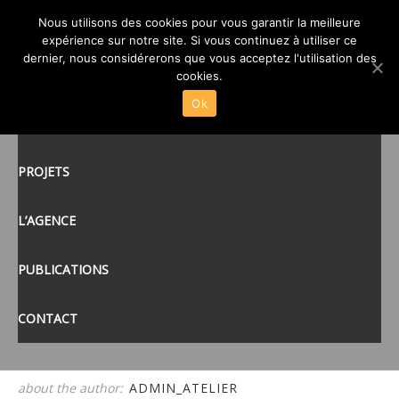
Nous utilisons des cookies pour vous garantir la meilleure
06
expérience sur notre site. Si vous continuez à utiliser ce
posté le
22 DÉC 2014
/
dernier, nous considérerons que vous acceptez l'utilisation des
ACCUEIL
cookies.
Ok
ACTUALITÉS
tags:
PROJETS
L’AGENCE
PUBLICATIONS
CONTACT
about the author:
ADMIN_ATELIER