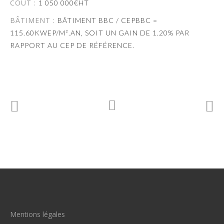
COÛT :
1 050 000€HT
BÂTIMENT :
BÂTIMENT BBC / CEPBBC =
115.60KWEP/M².AN, SOIT UN GAIN DE 1.20% PAR
RAPPORT AU CEP DE RÉFÉRENCE.
Mentions légales