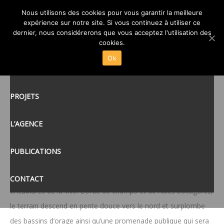
SALLE DE CONVIVIALITÉ –
Nous utilisons des cookies pour vous garantir la meilleure
expérience sur notre site. Si vous continuez à utiliser ce
YQUELON (50)
dernier, nous considérerons que vous acceptez l'utilisation des
ACCUEIL
cookies.
Ce projet de salle de convivialité initié par la
Ok
ACTUALITÉS
mairie d’Yquelon, commune voisine de Granville,
ville côtière du sud de la Manche, a pour vocation
PROJETS
l’accueil des associations locales (théâtre,
gymnastique…), et le déroulement des conseils
L’AGENCE
communautaires. La salle est aussi disponible à la
location pour tout autre type d’évènement.
PUBLICATIONS
Le site proposé pour accueillir le projet se trouve à quelques
CONTACT
encablures de la ville. Bordé de champs et de haies bocagères,
le terrain descend en pente douce vers le nord et surplombe
des bassins d’orage ainsi qu’une promenade publique qui sera