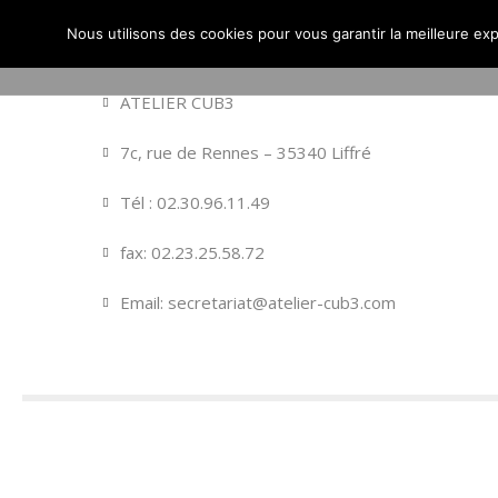
Nous utilisons des cookies pour vous garantir la meilleure exp
ACCUEIL
ACTUALITÉS
ATELIER CUB3
7c, rue de Rennes – 35340 Liffré
Tél : 02.30.96.11.49
fax: 02.23.25.58.72
Email: secretariat@atelier-cub3.com