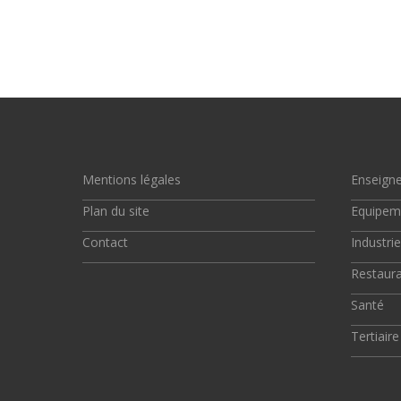
Mentions légales
Enseign
Plan du site
Equipem
Contact
Industrie
Restaura
Santé
Tertiaire