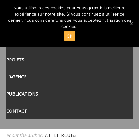
Nous utilisons des cookies pour vous garantir la meilleure
IMG_9964
expérience sur notre site. Si vous continuez à utiliser ce
posté le
20 JUIL 2020
/
dernier, nous considérerons que vous acceptez l'utilisation des
ACCUEIL
cookies.
Ok
ACTUALITÉS
tags:
PROJETS
L’AGENCE
PUBLICATIONS
CONTACT
about the author:
ATELIERCUB3