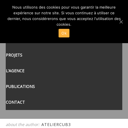
Nous utilisons des cookies pour vous garantir la meilleure
IMG_9920
expérience sur notre site. Si vous continuez à utiliser ce
posté le
20 JUIL 2020
/
dernier, nous considérerons que vous acceptez l'utilisation des
ACCUEIL
cookies.
Ok
ACTUALITÉS
tags:
PROJETS
L’AGENCE
PUBLICATIONS
CONTACT
about the author:
ATELIERCUB3