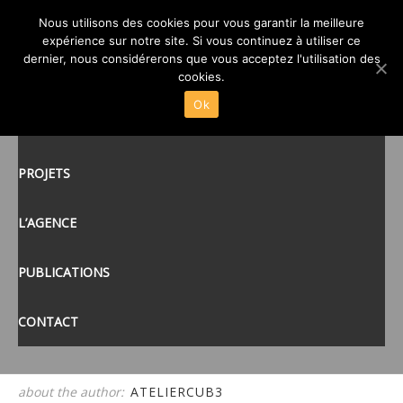
Nous utilisons des cookies pour vous garantir la meilleure
IMG_0058
expérience sur notre site. Si vous continuez à utiliser ce
posté le
24 JUIL 2020
/
dernier, nous considérerons que vous acceptez l'utilisation des
ACCUEIL
cookies.
Ok
ACTUALITÉS
tags:
PROJETS
L’AGENCE
PUBLICATIONS
CONTACT
about the author:
ATELIERCUB3