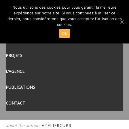
Nous utilisons des cookies pour vous garantir la meilleure
07-VUE 3D-VUE 3D 8
expérience sur notre site. Si vous continuez à utiliser ce
posté le
20 SEP 2022
/
dernier, nous considérerons que vous acceptez l'utilisation des
ACCUEIL
cookies.
Ok
ACTUALITÉS
tags:
PROJETS
L’AGENCE
PUBLICATIONS
CONTACT
about the author:
ATELIERCUB3