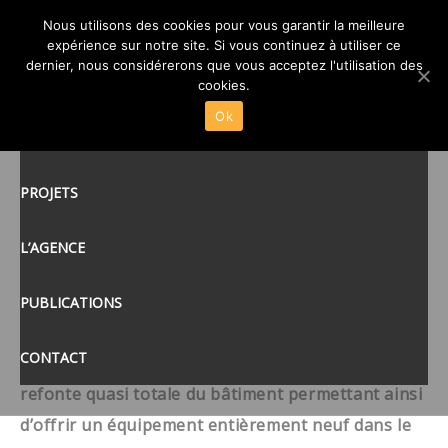
RESTRUCTURATION DES
Nous utilisons des cookies pour vous garantir la meilleure
ATELIERS TECHNOLOGIQUES
expérience sur notre site. Si vous continuez à utiliser ce
AU LYCÉE TRISTAN
dernier, nous considérerons que vous acceptez l'utilisation des
ACCUEIL
cookies.
CORBIÈRE DE MORLAIX (29)
Dans les ateliers technologiques du lycée Tristan
Ok
ACTUALITÉS
Corbière à Morlaix (29), les espaces «
microtechniques » et « technicien chaudronnerie
PROJETS
industrielle » nécessitait une lourde
restructuration afin de répondre aux besoins
L’AGENCE
actuels. Composé de différentes extensions, le
bâtiment possédait une image architecturale
PUBLICATIONS
hétérogène et vieillissante. Notre parti pris a été
CONTACT
de proposer, au lieu d’une rénovation, une
refonte quasi totale du bâtiment permettant ainsi
d’offrir un équipement entièrement neuf dans le