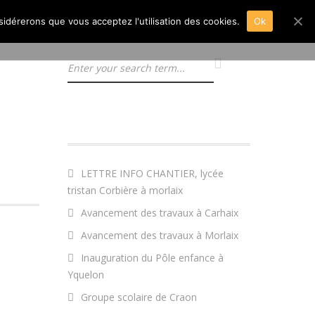
nsidérerons que vous acceptez l'utilisation des cookies.
Ok
ARTICLES RÉCENTS
LETTRE INFO CHANTIER, lycée
tristan Corbière à morlaix
Avancement des travaux à Carhaix
Avancement des travaux à Morlaix
Inauguration du Pôle enfance à
Yquelon
Groupe scolaire de Craon