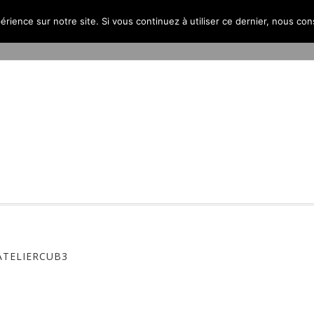
érience sur notre site. Si vous continuez à utiliser ce dernier, nous co
PROJETS
L’AGENCE
PUBLICATIONS
CONTACT
ATELIERCUB3