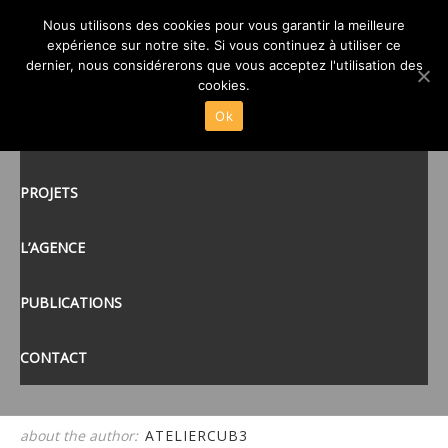
Nous utilisons des cookies pour vous garantir la meilleure
PANORAMA2
expérience sur notre site. Si vous continuez à utiliser ce
posté le
20 JUIL 2020
/
dernier, nous considérerons que vous acceptez l'utilisation des
ACCUEIL
cookies.
Ok
ACTUALITÉS
tags:
PROJETS
L’AGENCE
PUBLICATIONS
CONTACT
about the author:
ATELIERCUB3