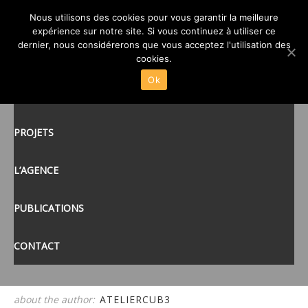
Nous utilisons des cookies pour vous garantir la meilleure
2
expérience sur notre site. Si vous continuez à utiliser ce
posté le
19 SEP 2022
/
dernier, nous considérerons que vous acceptez l'utilisation des
ACCUEIL
cookies.
Ok
ACTUALITÉS
tags:
PROJETS
L’AGENCE
PUBLICATIONS
CONTACT
about the author:
ATELIERCUB3