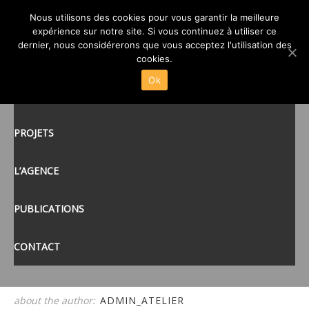
00ATELIER-CUB3-POLE-
Nous utilisons des cookies pour vous garantir la meilleure
expérience sur notre site. Si vous continuez à utiliser ce
SANTÉ-MAYENNE-53
posté le
12 JAN 2015
/
dernier, nous considérerons que vous acceptez l'utilisation des
ACCUEIL
cookies.
Ok
ACTUALITÉS
tags:
PROJETS
L’AGENCE
PUBLICATIONS
CONTACT
about the author:
ADMIN_ATELIER