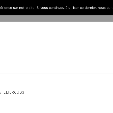
érience sur notre site. Si vous continuez à utiliser ce dernier, nous co
PROJETS
L’AGENCE
PUBLICATIONS
CONTACT
ATELIERCUB3