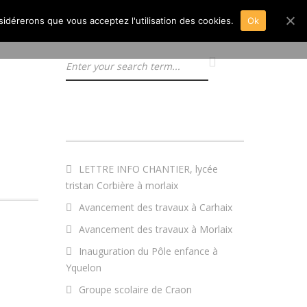
nsidérerons que vous acceptez l'utilisation des cookies.
Ok
ARTICLES RÉCENTS
LETTRE INFO CHANTIER, lycée
tristan Corbière à morlaix
Avancement des travaux à Carhaix
Avancement des travaux à Morlaix
Inauguration du Pôle enfance à
Yquelon
Groupe scolaire de Craon