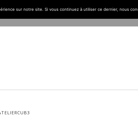
érience sur notre site. Si vous continuez à utiliser ce dernier, nous co
PROJETS
L’AGENCE
PUBLICATIONS
CONTACT
ATELIERCUB3