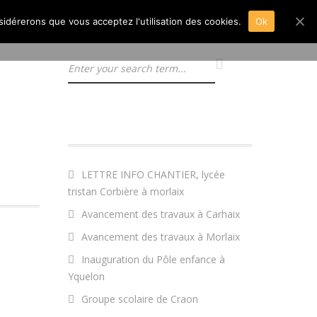
nsidérerons que vous acceptez l'utilisation des cookies.
Ok
ARTICLES RÉCENTS
LETTRE INFO CHANTIER, lycée
tristan Corbière à morlaix
Avancement des travaux à Carhaix
Avancement des travaux à Morlaix
Inauguration du Pôle enfance à
Yquelon
Groupe scolaire de Craon