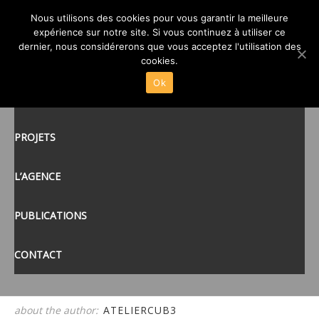
Nous utilisons des cookies pour vous garantir la meilleure
20190710_165804
expérience sur notre site. Si vous continuez à utiliser ce
posté le
19 SEP 2022
/
dernier, nous considérerons que vous acceptez l'utilisation des
ACCUEIL
cookies.
Ok
ACTUALITÉS
tags:
PROJETS
L’AGENCE
PUBLICATIONS
CONTACT
about the author:
ATELIERCUB3