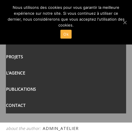
Nous utilisons des cookies pour vous garantir la meilleure
BANDEAU
expérience sur notre site. Si vous continuez à utiliser ce
posté le
22 DÉC 2014
/
dernier, nous considérerons que vous acceptez l'utilisation des
ACCUEIL
cookies.
Ok
ACTUALITÉS
tags:
PROJETS
L’AGENCE
PUBLICATIONS
CONTACT
about the author:
ADMIN_ATELIER