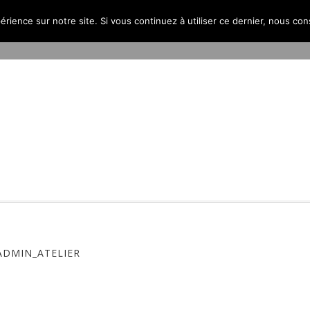
érience sur notre site. Si vous continuez à utiliser ce dernier, nous co
PROJETS
L’AGENCE
PUBLICATIONS
CONTACT
ADMIN_ATELIER