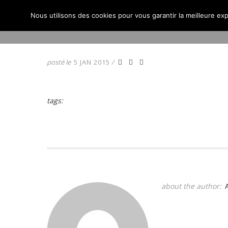
SPAY-72
Nous utilisons des cookies pour vous garantir la meilleure exp
ACCUEIL
ACTUALITÉS
posté le
5 JAN 2015
/
tags:
about the author: