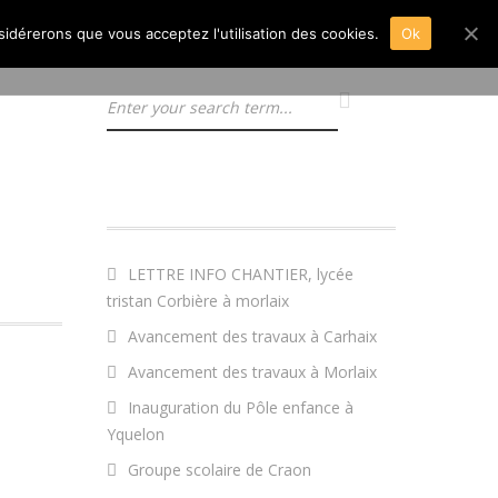
nsidérerons que vous acceptez l'utilisation des cookies.
Ok
ARTICLES RÉCENTS
LETTRE INFO CHANTIER, lycée
tristan Corbière à morlaix
Avancement des travaux à Carhaix
Avancement des travaux à Morlaix
Inauguration du Pôle enfance à
Yquelon
Groupe scolaire de Craon