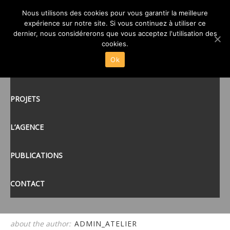
02-ATELIER-CUB3-ATELIER-
Nous utilisons des cookies pour vous garantir la meilleure
expérience sur notre site. Si vous continuez à utiliser ce
RELAIS-BOISGERVILLY-35
posté le
5 JAN 2015
/
dernier, nous considérerons que vous acceptez l'utilisation des
ACCUEIL
cookies.
Ok
ACTUALITÉS
tags:
PROJETS
L’AGENCE
PUBLICATIONS
CONTACT
about the author:
ADMIN_ATELIER