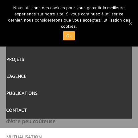
ATELIER RELAIS –
Nous utilisons des cookies pour vous garantir la meilleure
expérience sur notre site. Si vous continuez à utiliser ce
BOISGERVILLY (35)
dernier, nous considérerons que vous acceptez l'utilisation des
ACCUEIL
cookies.
TREMPLIN
Ok
ACTUALITÉS
Dans le cadre du renforcement de l’attractivité et
du maillage économique local, la Communauté de
PROJETS
Communes Saint-Méen-Montauban a décidé
d’offrir aux entreprises d’Ille et Vilaine et des
L’AGENCE
Côtes d’Armor toutes proches, un lieu de travail
pour un loyer modéré sur la commune de
PUBLICATIONS
Boisgervilly.
CONTACT
La construction de cet atelier relais se devait donc
d’être peu coûteuse.
MUTUALISATION