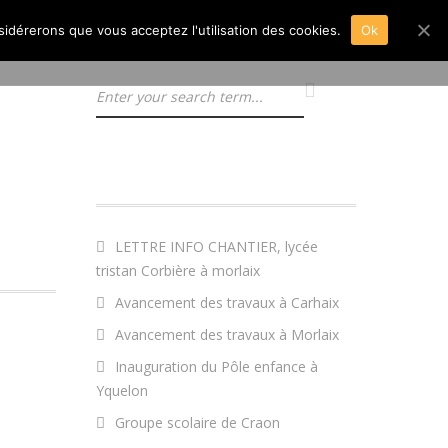
nsidérerons que vous acceptez l'utilisation des cookies.
Ok
ARTICLES RÉCENTS
LETTRE INFO CHANTIER, lycée
tristan Corbière à morlaix
Avancement des travaux à Carhaix
Avancement des travaux à Morlaix
Inauguration du Pôle enfance à
Yquelon
Groupe scolaire de Craon