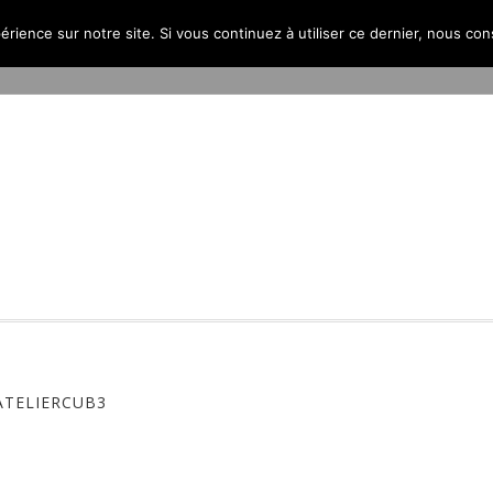
érience sur notre site. Si vous continuez à utiliser ce dernier, nous co
PROJETS
L’AGENCE
PUBLICATIONS
CONTACT
ATELIERCUB3