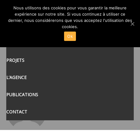
UN ATTRAYANT FUTUR PÔLE
Nous utilisons des cookies pour vous garantir la meilleure
expérience sur notre site. Si vous continuez à utiliser ce
SANTÉ À MAYENNE 53
posté le
9 JAN 2015
/
dernier, nous considérerons que vous acceptez l'utilisation des
ACCUEIL
cookies.
Ok
ACTUALITÉS
tags:
PROJETS
L’AGENCE
PUBLICATIONS
CONTACT