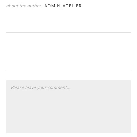
about the author:
ADMIN_ATELIER
PLEASE LET US KNOW YOUR
THOUGHTS...