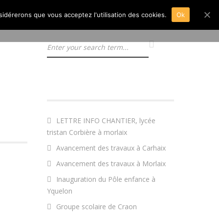
nsidérerons que vous acceptez l'utilisation des cookies.
Ok
ARTICLES RÉCENTS
LETTRE INFO CHANTIER, lycée
tristan Corbière à morlaix
Avancement des travaux à Carhaix
Avancement des travaux à Morlaix
Inauguration du Pôle enfance à
Yquelon
Groupe scolaire de Craon