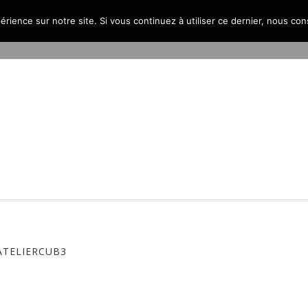
érience sur notre site. Si vous continuez à utiliser ce dernier, nous co
PROJETS
L’AGENCE
PUBLICATIONS
CONTACT
ATELIERCUB3