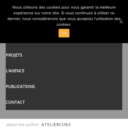
Nous utilisons des cookies pour vous garantir la meilleure
IMG_1249
expérience sur notre site. Si vous continuez à utiliser ce
posté le
21 SEP 2022
/
dernier, nous considérerons que vous acceptez l'utilisation des
ACCUEIL
cookies.
Ok
ACTUALITÉS
tags:
PROJETS
L’AGENCE
PUBLICATIONS
CONTACT
about the author:
ATELIERCUB3