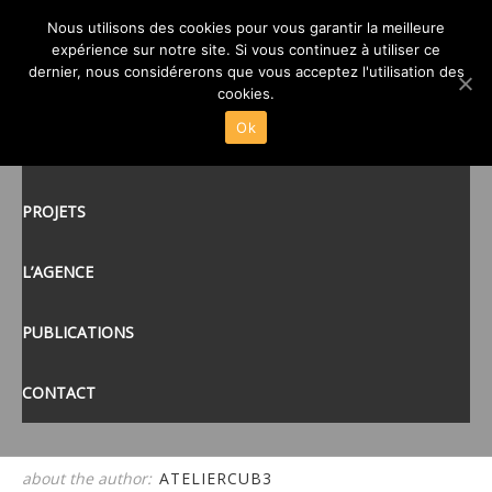
07 -ATELIER CUB3-ALSH
Nous utilisons des cookies pour vous garantir la meilleure
expérience sur notre site. Si vous continuez à utiliser ce
FLAMANVILLE 50
posté le
19 MAR 2015
/
dernier, nous considérerons que vous acceptez l'utilisation des
ACCUEIL
cookies.
Ok
ACTUALITÉS
tags:
PROJETS
L’AGENCE
PUBLICATIONS
CONTACT
about the author:
ATELIERCUB3