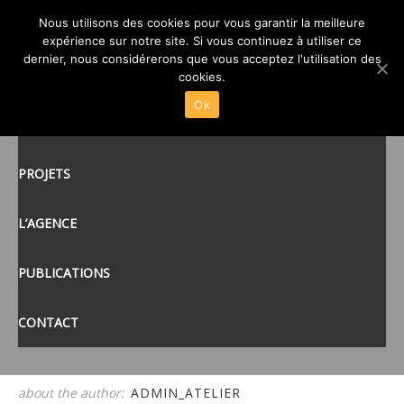
00-ATELIER-CUB3-ALSH-
Nous utilisons des cookies pour vous garantir la meilleure
expérience sur notre site. Si vous continuez à utiliser ce
FLAMANVILLE-50-
posté le
5 JAN 2015
/
dernier, nous considérerons que vous acceptez l'utilisation des
ACCUEIL
cookies.
Ok
ACTUALITÉS
tags:
PROJETS
L’AGENCE
PUBLICATIONS
CONTACT
about the author:
ADMIN_ATELIER