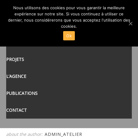
04–ATELIER-CUB3-
Nous utilisons des cookies pour vous garantir la meilleure
BIBLIOTHEQUE-CHEVAIGNE-
expérience sur notre site. Si vous continuez à utiliser ce
posté le
5 JAN 2015
/
dernier, nous considérerons que vous acceptez l'utilisation des
35
ACCUEIL
cookies.
Ok
ACTUALITÉS
tags:
PROJETS
L’AGENCE
PUBLICATIONS
CONTACT
about the author:
ADMIN_ATELIER