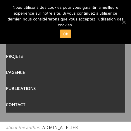
Nous utilisons des cookies pour vous garantir la meilleure
MAYENNE3
expérience sur notre site. Si vous continuez à utiliser ce
posté le
5 JAN 2015
/
dernier, nous considérerons que vous acceptez l'utilisation des
ACCUEIL
cookies.
Ok
ACTUALITÉS
tags:
PROJETS
L’AGENCE
PUBLICATIONS
CONTACT
about the author:
ADMIN_ATELIER