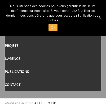
02 ATELIER CUB3-POLE
Nous utilisons des cookies pour vous garantir la meilleure
expérience sur notre site. Si vous continuez à utiliser ce
SANTÉ MAYENNE 53
posté le
17 JUIL 2020
/
dernier, nous considérerons que vous acceptez l'utilisation des
ACCUEIL
cookies.
Ok
ACTUALITÉS
tags:
PROJETS
L’AGENCE
PUBLICATIONS
CONTACT
about the author:
ATELIERCUB3