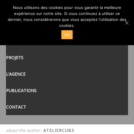
CARHAIX-PAUL SERUSIER-
Nous utilisons des cookies pour vous garantir la meilleure
expérience sur notre site. Si vous continuez à utiliser ce
VUE EXT
posté le
28 SEP 2022
/
dernier, nous considérerons que vous acceptez l'utilisation des
ACCUEIL
cookies.
Ok
ACTUALITÉS
tags:
PROJETS
L’AGENCE
PUBLICATIONS
CONTACT
about the author:
ATELIERCUB3