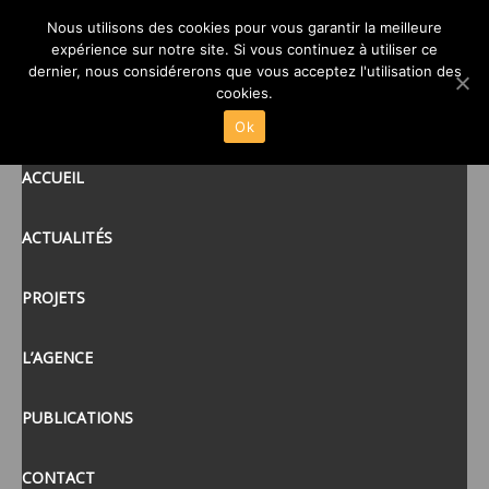
Nous utilisons des cookies pour vous garantir la meilleure
LETTRE_INFO_CHANTIER-
expérience sur notre site. Si vous continuez à utiliser ce
PAUL_SERUSIER__1_BD-1-2
dernier, nous considérerons que vous acceptez l'utilisation des
cookies.
Ok
ACCUEIL
posté le
28 SEP 2022
/
ACTUALITÉS
PROJETS
L’AGENCE
PUBLICATIONS
CONTACT