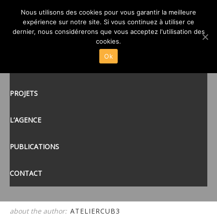
06-ATELIER CUB3-LIFFRÉ
Nous utilisons des cookies pour vous garantir la meilleure
expérience sur notre site. Si vous continuez à utiliser ce
CUISINE CENTRALE
posté le
19 MAR 2015
/
dernier, nous considérerons que vous acceptez l'utilisation des
ACCUEIL
cookies.
Ok
ACTUALITÉS
tags:
PROJETS
L’AGENCE
PUBLICATIONS
CONTACT
about the author:
ATELIERCUB3