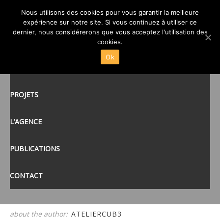
01-ATELIER CUB3-LIFFRÉ
Nous utilisons des cookies pour vous garantir la meilleure
expérience sur notre site. Si vous continuez à utiliser ce
CUISINE CENTRALE
posté le
19 MAR 2015
/
dernier, nous considérerons que vous acceptez l'utilisation des
ACCUEIL
cookies.
Ok
ACTUALITÉS
tags:
PROJETS
L’AGENCE
PUBLICATIONS
CONTACT
about the author:
ATELIERCUB3