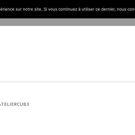
érience sur notre site. Si vous continuez à utiliser ce dernier, nous co
PROJETS
L’AGENCE
PUBLICATIONS
CONTACT
ATELIERCUB3