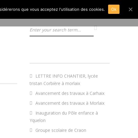
nsidérerons que vous acceptez l'utilisation des cookies.
Ok
ARTICLES RÉCENTS
LETTRE INFO CHANTIER, lycée
tristan Corbière à morlaix
Avancement des travaux à Carhaix
Avancement des travaux à Morlaix
Inauguration du Pôle enfance à
Yquelon
Groupe scolaire de Craon